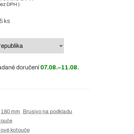
ez DPH )
 ks
ádané doručení
07.08.–11.08.
:
180 mm
,
Brusivo na podkladu
,
touče
rové kotouče