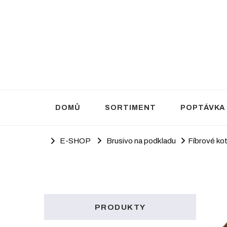
Brusivo Haluza
Prodej brusiva
DOMŮ
SORTIMENT
POPTÁVKA
E-SHOP
Brusivo na podkladu
Fíbrové ko
PRODUKTY