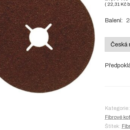
(
22,31
Kč
b
Balení:
25
Country
/
region:
Předpokl
Kategorie
Fíbrové ko
Štítek:
Fíb