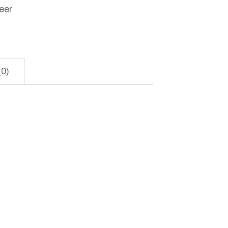
eer
(0)