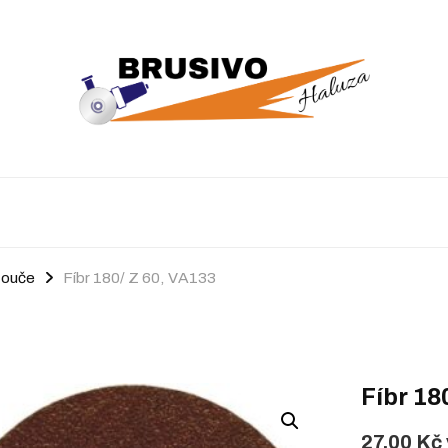
touče
Fíbr 180/ Z 60, VA133
Fíbr 18
27,00
Kč