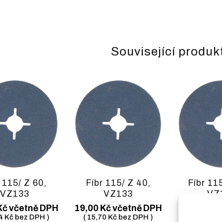
Související produk
 115/ Z 60,
Fíbr 115/ Z 40,
Fíbr 11
VZ133
VZ133
VZ
Kč
včetně DPH
19,00
Kč
včetně DPH
15,00
Kč
v
64
Kč
bez DPH )
(
15,70
Kč
bez DPH )
(
12,40
Kč