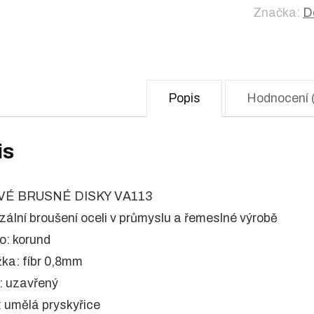
Značka:
D
Popis
Hodnocení 
is
VÉ BRUSNÉ DISKY VA113
rzální broušení oceli v průmyslu a řemeslné výrobě
vo: korund
žka: fíbr 0,8mm
: uzavřený
o: umělá pryskyřice