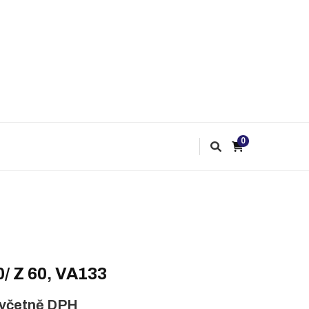
0
0/ Z 60, VA133
včetně DPH