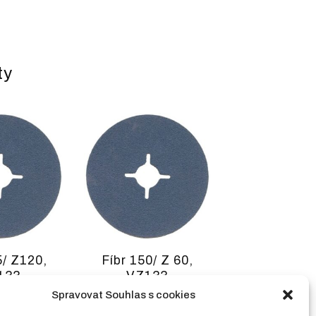
ty
5/ Z120,
Fíbr 150/ Z 60,
133
VZ133
četně DPH
27,50
Kč
včetně DPH
Spravovat Souhlas s cookies
bez DPH )
(
22,73
Kč
bez DPH )