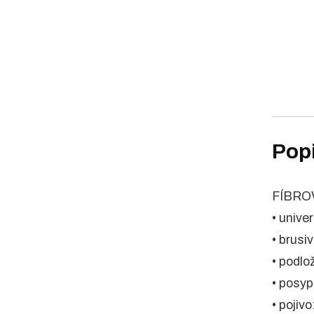
Pop
FÍBRO
• unive
• brusi
• podlo
• posyp
• pojiv