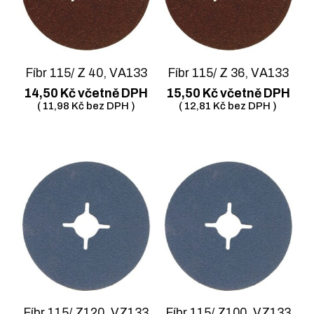
Fíbr 115/ Z 40, VA133
Fíbr 115/ Z 36, VA133
14,50
Kč
včetně DPH
15,50
Kč
včetně DPH
(
11,98
Kč
bez DPH )
(
12,81
Kč
bez DPH )
Fíbr 115/ Z120, VZ133
Fíbr 115/ Z100, VZ133