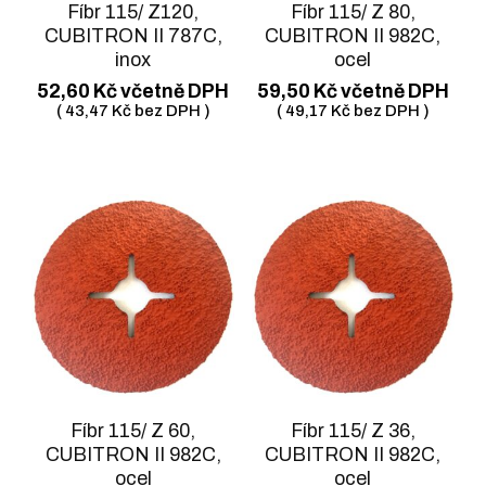
Fíbr 115/ Z120,
Fíbr 115/ Z 80,
CUBITRON II 787C,
CUBITRON II 982C,
inox
ocel
52,60
Kč
včetně DPH
59,50
Kč
včetně DPH
(
43,47
Kč
bez DPH )
(
49,17
Kč
bez DPH )
Fíbr 115/ Z 60,
Fíbr 115/ Z 36,
CUBITRON II 982C,
CUBITRON II 982C,
ocel
ocel