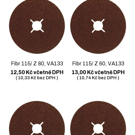
Fíbr 115/ Z 80, VA133
Fíbr 115/ Z 60, VA133
12,50
Kč
včetně DPH
13,00
Kč
včetně DPH
(
10,33
Kč
bez DPH )
(
10,74
Kč
bez DPH )