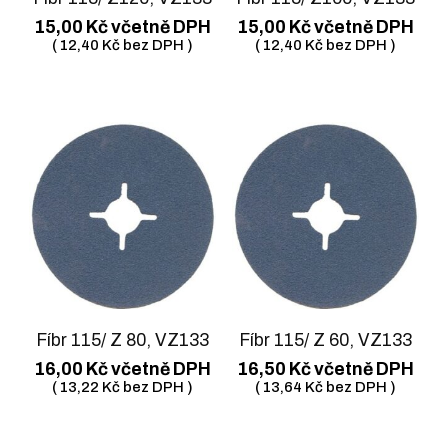
15,00
Kč
včetně DPH
15,00
Kč
včetně DPH
(
12,40
Kč
bez DPH )
(
12,40
Kč
bez DPH )
Fíbr 115/ Z 80, VZ133
Fíbr 115/ Z 60, VZ133
16,00
Kč
včetně DPH
16,50
Kč
včetně DPH
(
13,22
Kč
bez DPH )
(
13,64
Kč
bez DPH )