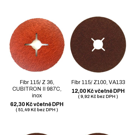
Fíbr 115/ Z 36,
Fíbr 115/ Z100, VA133
CUBITRON II 987C,
12,00
Kč
včetně DPH
inox
(
9,92
Kč
bez DPH )
62,30
Kč
včetně DPH
(
51,49
Kč
bez DPH )