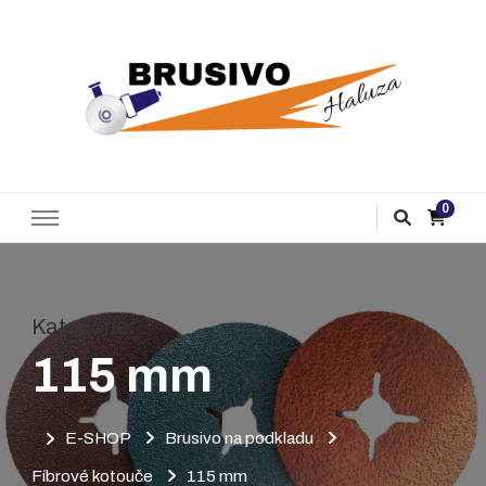
Brusivo Haluza
Prodej brusiva
0
Kategorie
:
115 mm
E-SHOP
Brusivo na podkladu
Fíbrové kotouče
115 mm