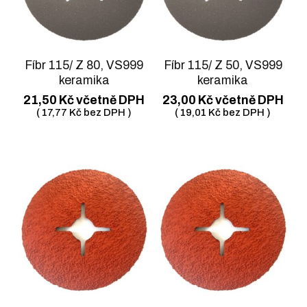
Fíbr 115/ Z 80, VS999
Fíbr 115/ Z 50, VS999
keramika
keramika
21,50
Kč
včetně DPH
23,00
Kč
včetně DPH
(
17,77
Kč
bez DPH )
(
19,01
Kč
bez DPH )