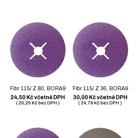
Fíbr 115/ Z 80, BORA9
Fíbr 115/ Z 36, BORA9
24,50
Kč
včetně DPH
30,00
Kč
včetně DPH
(
20,25
Kč
bez DPH )
(
24,79
Kč
bez DPH )