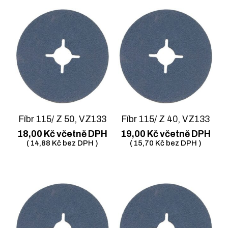
Fíbr 115/ Z 50, VZ133
Fíbr 115/ Z 40, VZ133
18,00
Kč
včetně DPH
19,00
Kč
včetně DPH
(
14,88
Kč
bez DPH )
(
15,70
Kč
bez DPH )