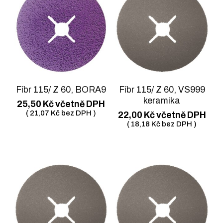
Fíbr 115/ Z 60, VS999
Fíbr 115/ Z 60, BORA9
keramika
25,50
Kč
včetně DPH
(
21,07
Kč
bez DPH )
22,00
Kč
včetně DPH
(
18,18
Kč
bez DPH )