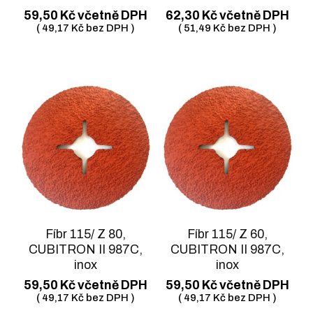
59,50
Kč
včetně DPH
62,30
Kč
včetně DPH
(
49,17
Kč
bez DPH )
(
51,49
Kč
bez DPH )
Fíbr 115/ Z 80,
Fíbr 115/ Z 60,
CUBITRON II 987C,
CUBITRON II 987C,
inox
inox
59,50
Kč
včetně DPH
59,50
Kč
včetně DPH
(
49,17
Kč
bez DPH )
(
49,17
Kč
bez DPH )