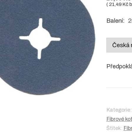
(
21,49
Kč
b
Balení:
25
Country
/
region:
Předpokl
Kategorie
Fíbrové ko
Štítek:
Fíb