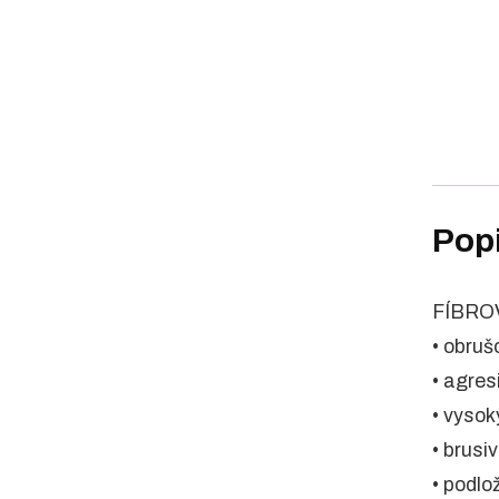
Pop
FÍBRO
• obruš
• agres
• vysok
• brusiv
• podlo