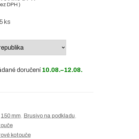
ez DPH )
 ks
ádané doručení
10.08.–12.08.
:
150 mm
,
Brusivo na podkladu
,
touče
rové kotouče