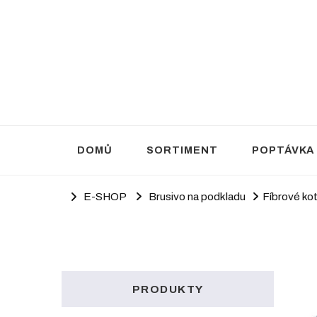
Brusivo Haluza
Prodej brusiva
DOMŮ
SORTIMENT
POPTÁVKA
E-SHOP
Brusivo na podkladu
Fíbrové ko
PRODUKTY