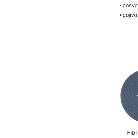
• posyp
• pojiv
Fíbr