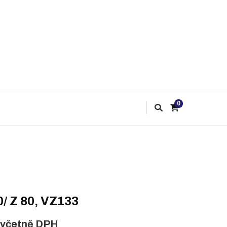
0
0/ Z 80, VZ133
včetně DPH