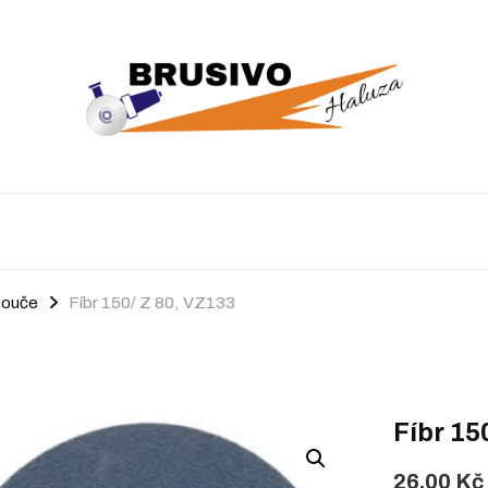
touče
Fíbr 150/ Z 80, VZ133
Fíbr 15
26,00
Kč