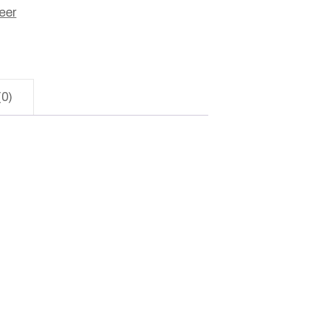
eer
(0)