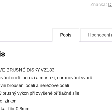
Značka:
D
Popis
Hodnocení 
is
VÉ BRUSNÉ DISKY VZ133
ování ocelí, nerezi a mosazi, opracování svarů
ivní broušení oceli a nerezové oceli
ý brusný výkon při zvýšené přítlačné síle
o: zirkon
žka: fíbr 0,8mm