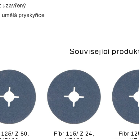
: uzavřený
o: umělá pryskyřice
Související produk
 125/ Z 80,
Fíbr 115/ Z 24,
Fíbr 12