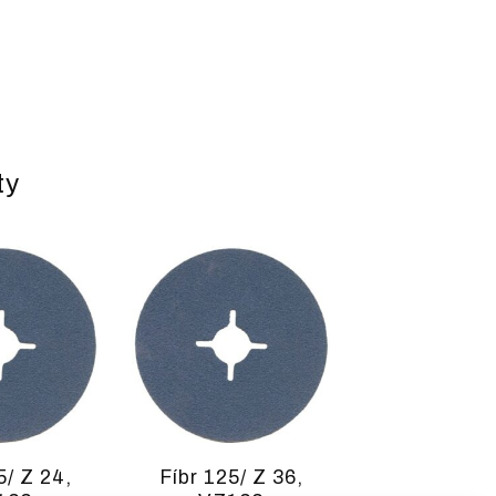
ty
5/ Z 24,
Fíbr 125/ Z 36,