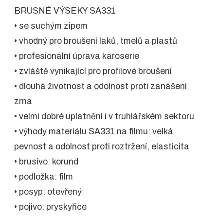
BRUSNÉ VÝSEKY SA331
• se suchým zipem
• vhodný pro broušení laků, tmelů a plastů
• profesionální úprava karoserie
• zvláště vynikající pro profilové broušení
• dlouhá životnost a odolnost proti zanášení
zrna
• velmi dobré uplatnění i v truhlářském sektoru
• výhody materiálu SA331 na filmu: velká
pevnost a odolnost proti roztržení, elasticita
• brusivo: korund
• podložka: film
• posyp: otevřený
• pojivo: pryskyřice