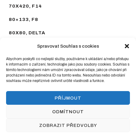
70X420, F14
80×133, F8
80X80, DELTA
90×90, F6-K DELTA
Spravovat Souhlas s cookies
90X90, F6-T DELTA
Abychom poskytli co nejlepší služby, používáme k ukládání a/nebo přístupu
k informacím o zařízení, technologie jako jsou soubory cookies. Souhlas s
těmito technologiemi nám umožní zpracovávat údaje, jako je chování při
93X190, F8
procházení nebo jedinečná ID na tomto webu. Nesouhlas nebo odvolání
souhlasu může nepříznivě ovlivnit určité vlastnosti a funkce.
PŘÍJMOUT
2023 BRUSIVO HALUZA
Fashion Lite |
ODMÍTNOUT
Developed By
Blossom Themes
.Poháněno
WordPress
.
Podmínky ochrany osobních údajů
ZOBRAZIT PŘEDVOLBY