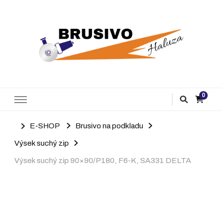
Brusivo Haluza
Prodej brusiva
0
E-SHOP
Brusivo na podkladu
Výsek suchý zip
Výsek suchý zip 90×90/P180, F6-K, SA331 DELTA