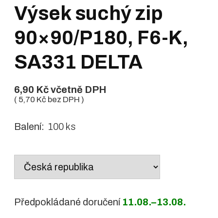
Výsek suchý zip
90×90/P180, F6-K,
SA331 DELTA
6,90
Kč
včetně DPH
(
5,70
Kč
bez DPH )
Balení:
100 ks
Country
/
region:
Předpokládané doručení
11.08.–13.08.