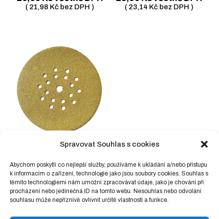
(
21,98
Kč
bez DPH )
(
23,14
Kč
bez DPH )
Spravovat Souhlas s cookies
Výsek suchý zip 225/
40, 514DK
Abychom poskytli co nejlepší služby, používáme k ukládání a/nebo přístupu
k informacím o zařízení, technologie jako jsou soubory cookies. Souhlas s
30,50
Kč
včetně DPH
těmito technologiemi nám umožní zpracovávat údaje, jako je chování při
(
25,21
Kč
bez DPH )
procházení nebo jedinečná ID na tomto webu. Nesouhlas nebo odvolání
souhlasu může nepříznivě ovlivnit určité vlastnosti a funkce.