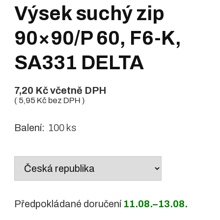
Výsek suchý zip
90×90/P 60, F6-K,
SA331 DELTA
7,20
Kč
včetně DPH
(
5,95
Kč
bez DPH )
Balení:
100 ks
Country
/
region:
Předpokládané doručení
11.08.–13.08.