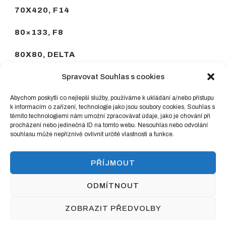
70X420, F14
80×133, F8
80X80, DELTA
90×90, F6-K DELTA
Spravovat Souhlas s cookies
90X90, F6-T DELTA
Abychom poskytli co nejlepší služby, používáme k ukládání a/nebo přístupu
k informacím o zařízení, technologie jako jsou soubory cookies. Souhlas s
těmito technologiemi nám umožní zpracovávat údaje, jako je chování při
93X190, F8
procházení nebo jedinečná ID na tomto webu. Nesouhlas nebo odvolání
souhlasu může nepříznivě ovlivnit určité vlastnosti a funkce.
PŘÍJMOUT
2023 BRUSIVO HALUZA
Fashion Lite |
ODMÍTNOUT
Developed By
Blossom Themes
.Poháněno
WordPress
.
Podmínky ochrany osobních údajů
ZOBRAZIT PŘEDVOLBY