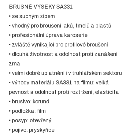
BRUSNÉ VÝSEKY SA331
• se suchým zipem
• vhodný pro broušení laků, tmelů a plastů
• profesionální úprava karoserie
• zvláště vynikající pro profilové broušení
• dlouhá životnost a odolnost proti zanášení
zrna
• velmi dobré uplatnění i v truhlářském sektoru
• výhody materiálu SA331 na filmu: velká
pevnost a odolnost proti roztržení, elasticita
• brusivo: korund
• podložka: film
• posyp: otevřený
• pojivo: pryskyřice