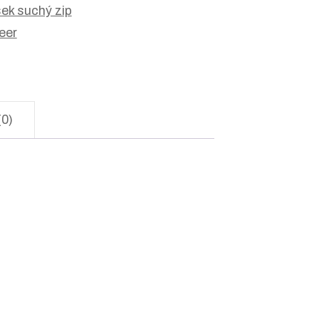
ek suchý zip
eer
(0)