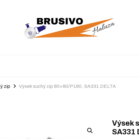
ý zip
Výsek suchý zip 80×80/P180, SA331 DELTA
Výsek s
SA331 