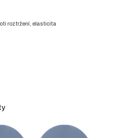
ti roztržení, elasticita
ty