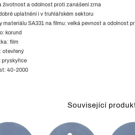
á životnost a odolnost proti zanášení zrna
 dobré uplatnění i v truhlářském sektoru
y materiálu SA331 na filmu: velká pevnost a odolnost pro
vo: korund
žka: film
: otevřený
: pryskyřice
ost: 40-2000
Související produk