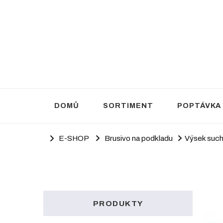
Brusivo Haluza
Prodej brusiva
DOMŮ
SORTIMENT
POPTÁVKA
E-SHOP
Brusivo na podkladu
Výsek such
PRODUKTY