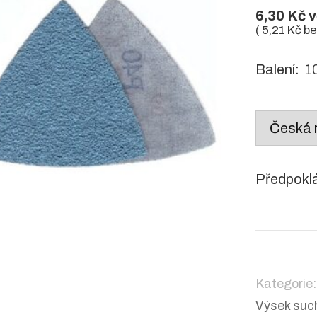
6,30
Kč
v
(
5,21
Kč
be
Balení:
10
Country
/
region:
Předpokl
Kategorie
Výsek such