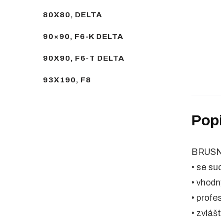
80X80, DELTA
90×90, F6-K DELTA
90X90, F6-T DELTA
93X190, F8
Pop
BRUSN
• se s
• vhodn
• profe
• zvláš