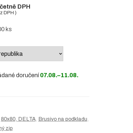
četně DPH
z DPH )
0 ks
ádané doručení
07.08.–11.08.
:
80x80, DELTA
,
Brusivo na podkladu
,
ý zip