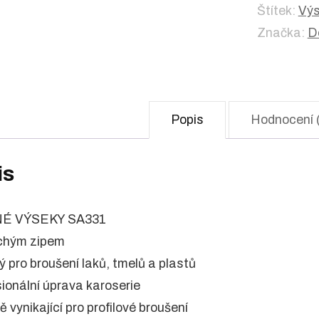
Štítek:
Výs
Značka:
D
Popis
Hodnocení 
is
É VÝSEKY SA331
uchým zipem
ý pro broušení laků, tmelů a plastů
sionální úprava karoserie
tě vynikající pro profilové broušení