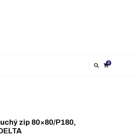
0
uchý zip 80×80/P180,
DELTA