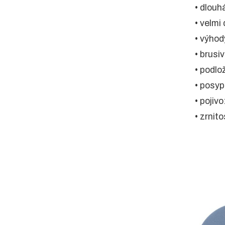
• dlouh
• velmi
• výhod
• brusi
• podlo
• posyp
• pojivo
• zrnit