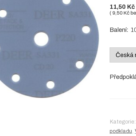
11,50
Kč
(
9,50
Kč
be
Balení:
10
Country
/
region:
Předpokl
Kategorie
podkladu
,