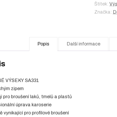
Štítek:
Výs
Značka:
D
Popis
Další informace
is
É VÝSEKY SA331
uchým zipem
ý pro broušení laků, tmelů a plastů
sionální úprava karoserie
tě vynikající pro profilové broušení