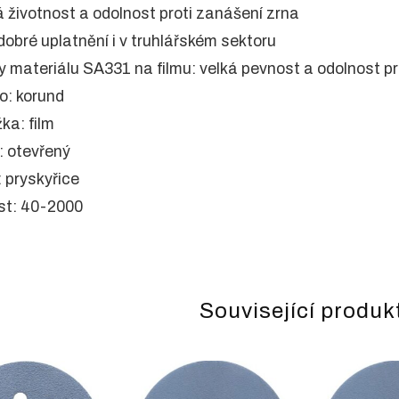
á životnost a odolnost proti zanášení zrna
 dobré uplatnění i v truhlářském sektoru
y materiálu SA331 na filmu: velká pevnost a odolnost pro
vo: korund
žka: film
: otevřený
: pryskyřice
ost: 40-2000
Související produk