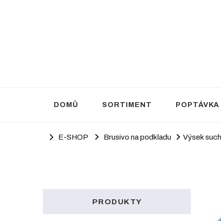
Brusivo Haluza
Prodej brusiva
DOMŮ
SORTIMENT
POPTÁVKA
E-SHOP
Brusivo na podkladu
Výsek such
PRODUKTY