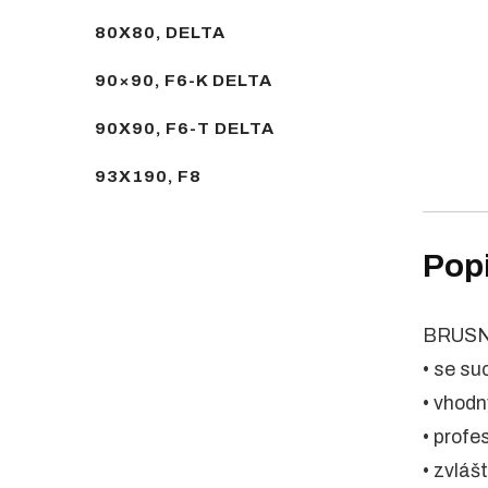
80X80, DELTA
90×90, F6-K DELTA
90X90, F6-T DELTA
93X190, F8
Pop
BRUSN
• se s
• vhodn
• profe
• zvláš