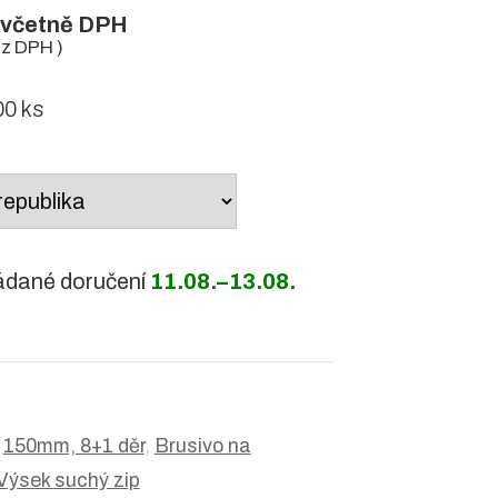
včetně DPH
z DPH )
0 ks
ádané doručení
11.08.–13.08.
:
150mm, 8+1 děr
,
Brusivo na
Výsek suchý zip