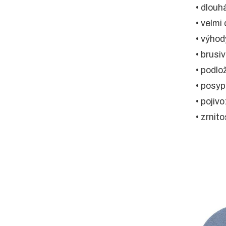
• dlouh
• velmi
• výhod
• brusi
• podlo
• posyp
• pojivo
• zrnit