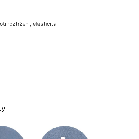
ti roztržení, elasticita
ty