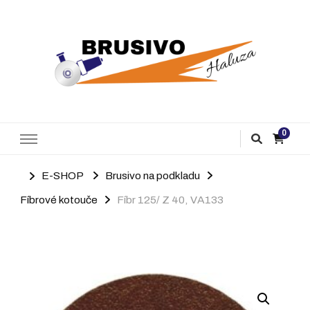
Brusivo Haluza
Prodej brusiva
0
E-SHOP
Brusivo na podkladu
Fíbrové kotouče
Fíbr 125/ Z 40, VA133