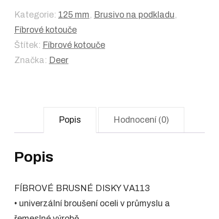
Kategorie:
125 mm
,
Brusivo na podkladu
,
Fíbrové kotouče
Štítek:
Fíbrové kotouče
Značka:
Deer
Popis
Hodnocení (0)
Popis
FÍBROVÉ BRUSNÉ DISKY VA113
• univerzální broušení oceli v průmyslu a
řemeslné výrobě