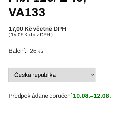
VA133
17,00
Kč
včetně DPH
(
14,05
Kč
bez DPH )
Balení:
25 ks
Country
/
region:
Předpokládané doručení
10.08.–12.08.