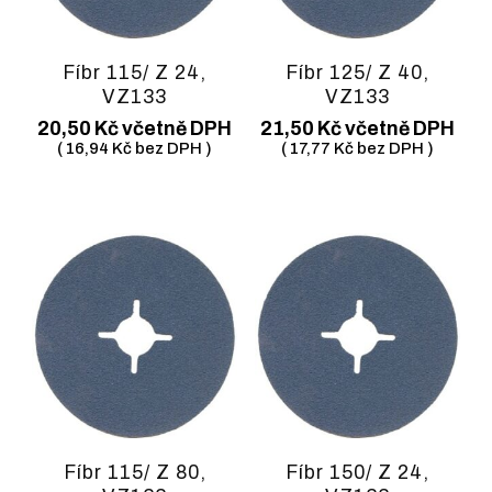
Fíbr 115/ Z 24,
Fíbr 125/ Z 40,
VZ133
VZ133
20,50
Kč
včetně DPH
21,50
Kč
včetně DPH
(
16,94
Kč
bez DPH )
(
17,77
Kč
bez DPH )
Fíbr 115/ Z 80,
Fíbr 150/ Z 24,