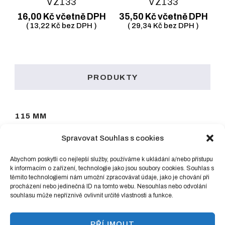
VZ133
VZ133
16,00
Kč
včetně DPH
35,50
Kč
včetně DPH
(
13,22
Kč
bez DPH )
(
29,34
Kč
bez DPH )
PRODUKTY
115 MM
125 MM
Spravovat Souhlas s cookies
150 MM
Abychom poskytli co nejlepší služby, používáme k ukládání a/nebo přístupu
k informacím o zařízení, technologie jako jsou soubory cookies. Souhlas s
těmito technologiemi nám umožní zpracovávat údaje, jako je chování při
180 MM
procházení nebo jedinečná ID na tomto webu. Nesouhlas nebo odvolání
souhlasu může nepříznivě ovlivnit určité vlastnosti a funkce.
PŘÍJMOUT