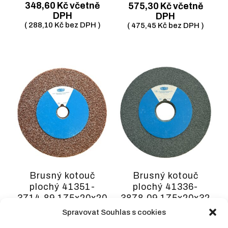
348,60
Kč
včetně
575,30
Kč
včetně
DPH
DPH
(
288,10
Kč
bez DPH )
(
475,45
Kč
bez DPH )
Brusný kotouč
Brusný kotouč
plochý 41351-
plochý 41336-
3714.89 175x20x20
3878.09 175x20x32
99A46M8V
49C60JK9V
Spravovat Souhlas s cookies
TN418313
TN417872