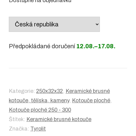
Dostupné na objednávku
Country
/
region:
Předpokládané doručení
12.08.–17.08.
Kategorie:
250x32x32
,
Keramické brusné
kotouče, tělíska, kameny
,
Kotouče ploché
,
Kotouče ploché 250 - 300
Štítek:
Keramické brusné kotouče
Značka:
Tyrolit