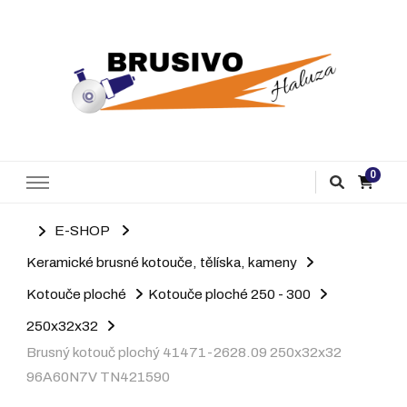
Brusivo Haluza
Prodej brusiva
0
E-SHOP
Keramické brusné kotouče, tělíska, kameny
Kotouče ploché
Kotouče ploché 250 - 300
250x32x32
Brusný kotouč plochý 41471-2628.09 250x32x32
96A60N7V TN421590