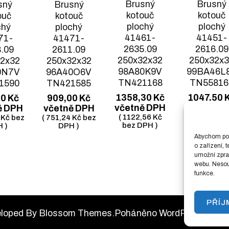
Brusný
Brusný
sný
Brusný
kotouč
kotouč
ouč
kotouč
plochý
plochý
chý
plochý
41461-
41451-
71-
41471-
2635.09
2616.09
.09
2611.09
250x32x32
250x32x
2x32
250x32x32
98A80K9V
99BA46L
0N7V
96A40O6V
TN421168
TN55816
1590
TN421585
1358,30
Kč
1047,50
00
Kč
909,00
Kč
včetně DPH
včetně D
ě DPH
včetně DPH
(
1122,56
Kč
(
865,70
Kč
4
Kč
bez
(
751,24
Kč
bez
bez DPH )
DPH )
 )
DPH )
Abychom posk
o zařízení, 
umožní zprac
webu. Nesouh
funkce.
PŘÍ
eloped By
Blossom Themes
.Poháněno
WordPress
.
Podm