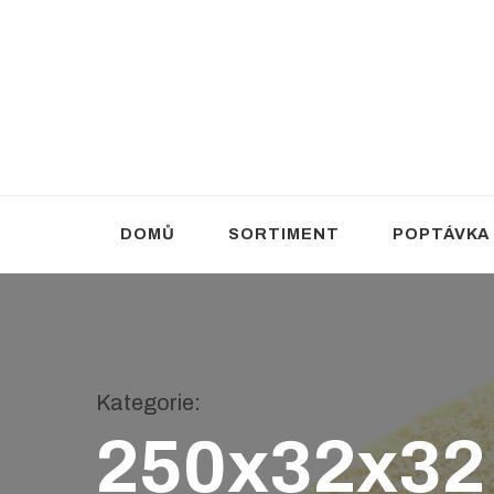
Brusivo Haluza
Prodej brusiva
DOMŮ
SORTIMENT
POPTÁVKA
Kategorie
:
250x32x32