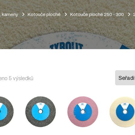
a, kameny
Kotouče ploché
Kotouče ploché 250 - 300
Seřazeno
no 5 výsledků
podle
oblíbenosti