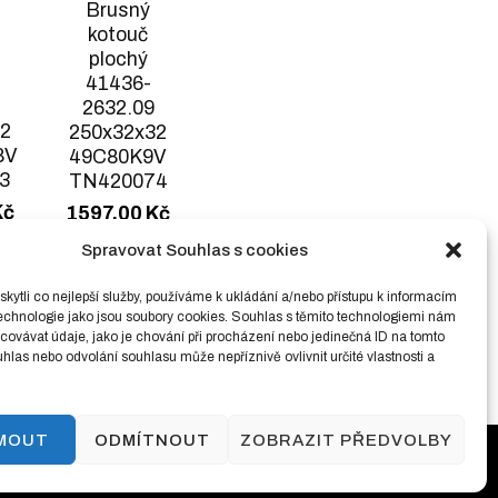
Brusný
kotouč
plochý
41436-
2632.09
32
250x32x32
8V
49C80K9V
3
TN420074
Kč
1597,00
Kč
PH
včetně DPH
Spravovat Souhlas s cookies
bez
(
1319,83
Kč
bez DPH )
ytli co nejlepší služby, používáme k ukládání a/nebo přístupu k informacím
technologie jako jsou soubory cookies. Souhlas s těmito technologiemi nám
ovávat údaje, jako je chování při procházení nebo jedinečná ID na tomto
las nebo odvolání souhlasu může nepříznivě ovlivnit určité vlastnosti a
JMOUT
ODMÍTNOUT
ZOBRAZIT PŘEDVOLBY
ínky ochrany osobních údajů