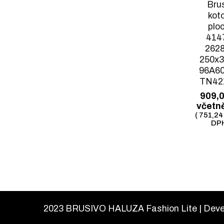
Bru
kot
plo
414
2628
250x3
96A6
TN42
909,
včetn
(
751,2
DPH
2023 BRUSIVO HALUZA
Fashion Lite | Dev