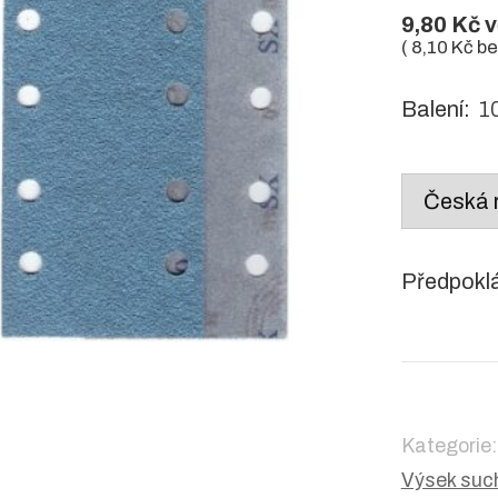
9,80
Kč
v
(
8,10
Kč
be
Balení:
10
Country
/
region:
Předpokl
Kategorie
Výsek such