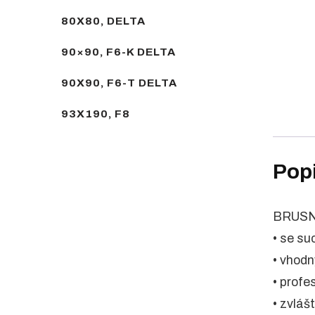
80X80, DELTA
90×90, F6-K DELTA
90X90, F6-T DELTA
93X190, F8
Pop
BRUSN
• se s
• vhodn
• profe
• zvláš