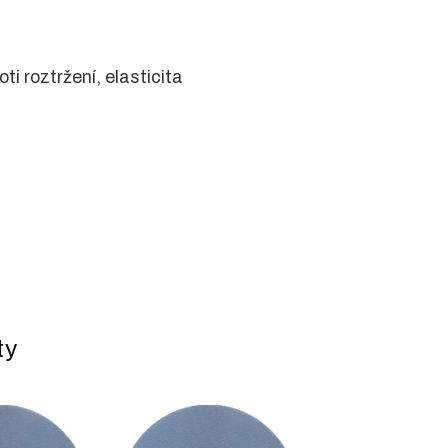
ti roztržení, elasticita
ty