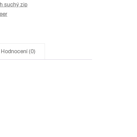
h suchý zip
eer
Hodnocení (0)