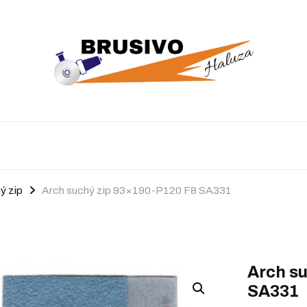
ý zip
Arch suchý zip 93×190-P120 F8 SA331
Arch s
SA331