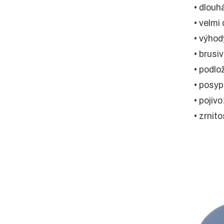
• dlouh
• velmi
• výhod
• brusi
• podlo
• posyp
• pojivo
• zrnit