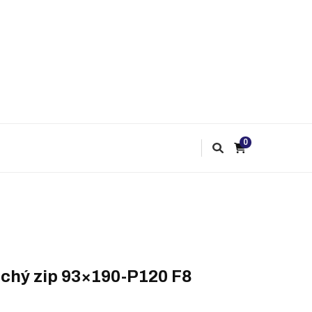
0
uchý zip 93×190-P120 F8