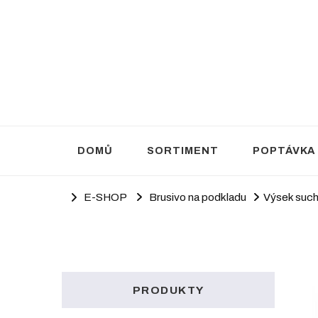
Brusivo Haluza
Prodej brusiva
DOMŮ
SORTIMENT
POPTÁVKA
E-SHOP
Brusivo na podkladu
Výsek such
PRODUKTY