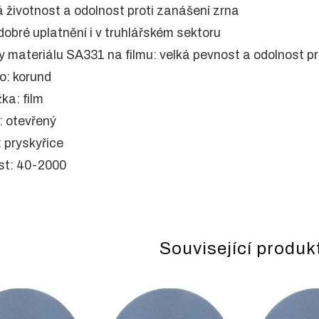
á životnost a odolnost proti zanášení zrna
 dobré uplatnění i v truhlářském sektoru
y materiálu SA331 na filmu: velká pevnost a odolnost pro
vo: korund
žka: film
: otevřený
: pryskyřice
ost: 40-2000
Související produk