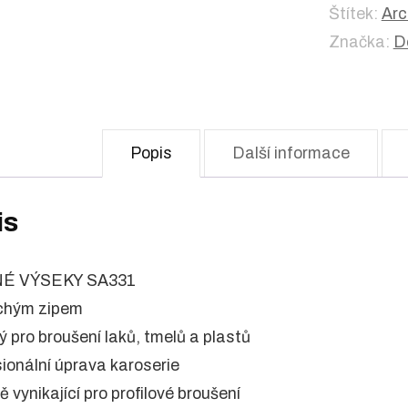
Štítek:
Arc
Značka:
D
Popis
Další informace
is
É VÝSEKY SA331
uchým zipem
ý pro broušení laků, tmelů a plastů
sionální úprava karoserie
tě vynikající pro profilové broušení