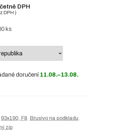
četně DPH
z DPH )
0 ks
ádané doručení
11.08.–13.08.
:
93x190, F8
,
Brusivo na podkladu
,
ý zip