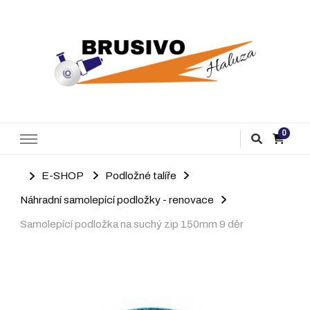
Brusivo Haluza
Prodej brusiva
0
E-SHOP
Podložné talíře
Náhradní samolepící podložky - renovace
Samolepící podložka na suchý zip 150mm 9 děr