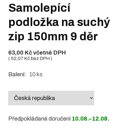
Samolepící
podložka na suchý
zip 150mm 9 děr
63,00
Kč
včetně DPH
(
52,07
Kč
bez DPH )
Balení:
10 ks
Country
/
region:
Předpokládané doručení
10.08.–12.08.