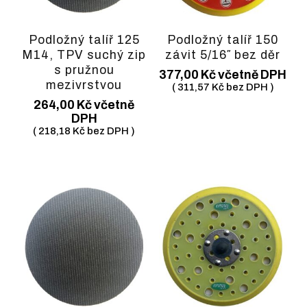
Podložný talíř 125
Podložný talíř 150
M14, TPV suchý zip
závit 5/16″ bez děr
s pružnou
377,00
Kč
včetně DPH
mezivrstvou
(
311,57
Kč
bez DPH )
264,00
Kč
včetně
DPH
(
218,18
Kč
bez DPH )