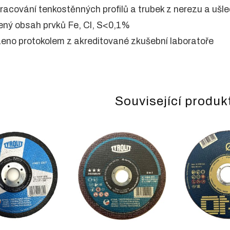
pracování tenkostěnných profilů a trubek z nerezu a ušlec
ený obsah prvků Fe, Cl, S<0,1%
zeno protokolem z akreditované zkušební laboratoře
Související produk