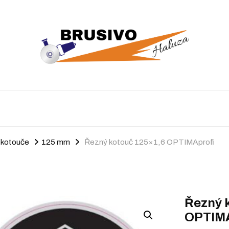
 kotouče
125 mm
Řezný kotouč 125×1,6 OPTIMAprofi
Řezný 
OPTIMA