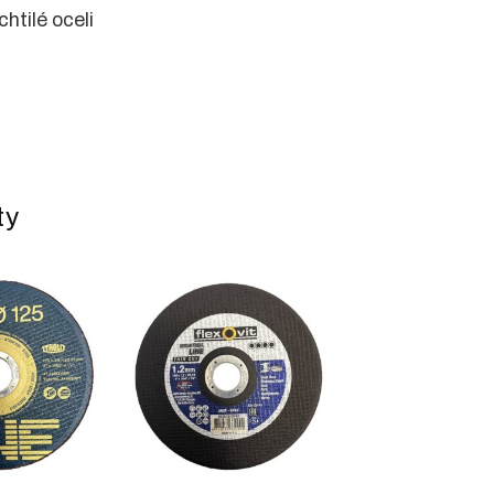
htilé oceli
ty