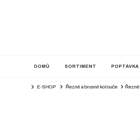
Brusivo Haluza
Prodej brusiva
DOMŮ
SORTIMENT
POPTÁVKA
E-SHOP
Řezné a brusné kotouče
Řezné