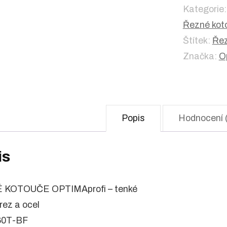
Kategorie
Řezné kot
Štítek:
Řez
Značka:
O
Popis
Hodnocení 
is
 KOTOUČE OPTIMAprofi – tenké
rez a ocel
A60T-BF