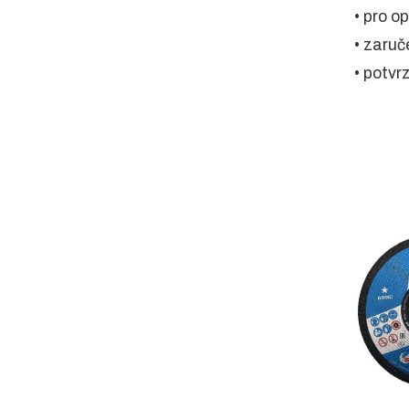
• pro o
• zaruč
• potvr