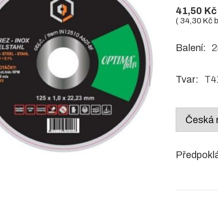
41,50
Kč
(
34,30
Kč
b
Balení:
25
Tvar:
T41
Country
/
region:
Předpokl