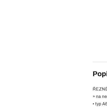
Pop
ŘEZNÉ
» na ne
• typ 