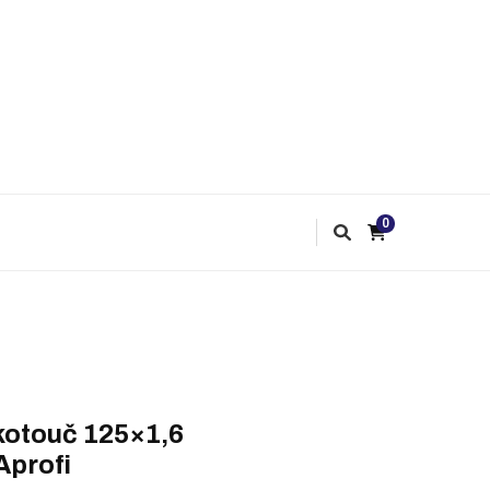
0
kotouč 125×1,6
profi