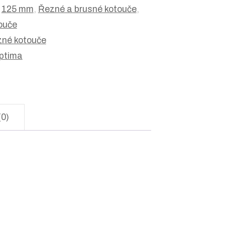
:
125 mm
,
Řezné a brusné kotouče
,
ouče
né kotouče
ptima
(0)