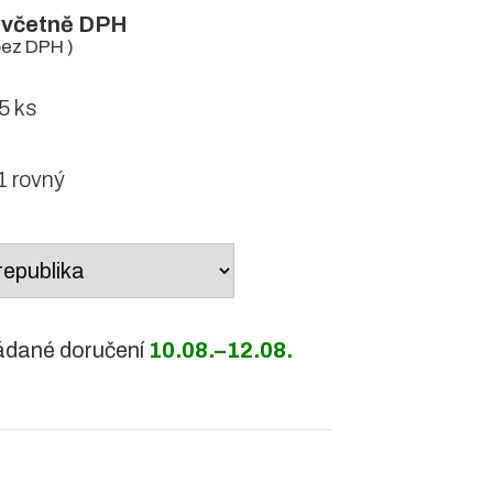
včetně DPH
ez DPH )
 ks
 rovný
ádané doručení
10.08.–12.08.