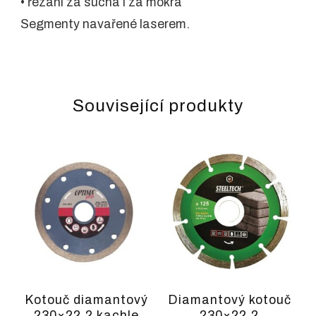
• řezání za sucha i za mokra
Segmenty navařené laserem.
Související produkty
Kotouč diamantový
Diamantový kotouč
230×22,2 kachle
230×22,2