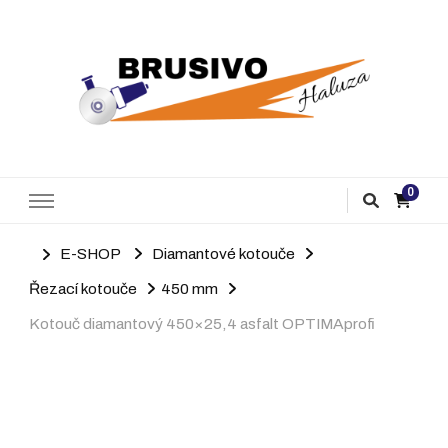
Brusivo Haluza
Prodej brusiva
0
E-SHOP
Diamantové kotouče
Řezací kotouče
450 mm
Kotouč diamantový 450×25,4 asfalt OPTIMAprofi