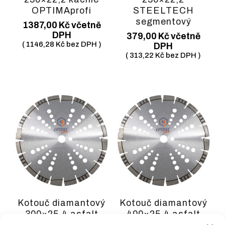
OPTIMAprofi
STEELTECH
segmentový
1387,00
Kč
včetně
DPH
379,00
Kč
včetně
(
1146,28
Kč
bez DPH )
DPH
(
313,22
Kč
bez DPH )
Kotouč diamantový
Kotouč diamantový
300×25,4 asfalt
400×25,4 asfalt