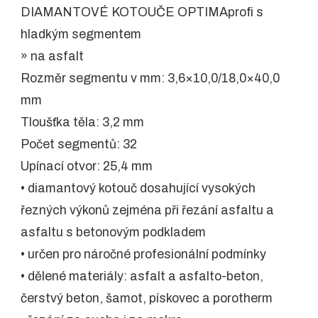
DIAMANTOVÉ KOTOUČE OPTIMAprofi s
hladkým segmentem
» na asfalt
Rozměr segmentu v mm: 3,6×10,0/18,0×40,0
mm
Tloušťka těla: 3,2 mm
Počet segmentů: 32
Upínací otvor: 25,4 mm
• diamantový kotouč dosahující vysokých
řezných výkonů zejména při řezání asfaltu a
asfaltu s betonovým podkladem
• určen pro náročné profesionální podmínky
• dělené materiály: asfalt a asfalto-beton,
čerstvý beton, šamot, pískovec a porotherm