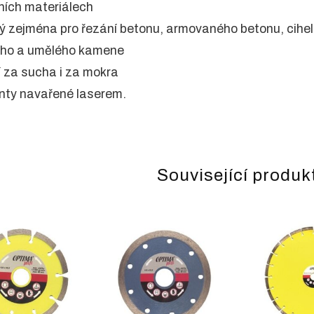
ních materiálech
ý zejména pro řezání betonu, armovaného betonu, cihel
ního a umělého kamene
í za sucha i za mokra
ty navařené laserem.
Související produk