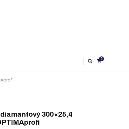
0
Aprofi
 diamantový 300×25,4
OPTIMAprofi