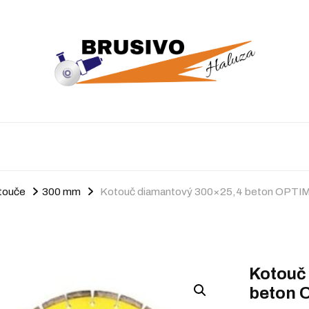
touče
300 mm
Kotouč diamantový 300×25,4 beton OPTIM
Kotouč
beton 