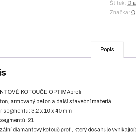
Štítek:
Dia
Značka:
O
Popis
is
NTOVÉ KOTOUČE OPTIMAprofi
ton, armovaný beton a další stavební materiál
r segmentu: 3,2 x 10 x 40 mm
t segmentů: 21
rzální diamantový kotouč profi, který dosahuje vynikají