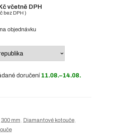
Kč
včetně DPH
č
bez DPH )
na objednávku
ádané doručení
11.08.–14.08.
:
300 mm
,
Diamantové kotouče
,
touče