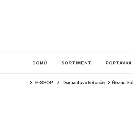
Brusivo Haluza
Prodej brusiva
DOMŮ
SORTIMENT
POPTÁVKA
E-SHOP
Diamantové kotouče
Řezací ko