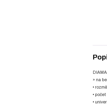
Pop
DIAMA
» na be
• rozmě
• poče
• unive