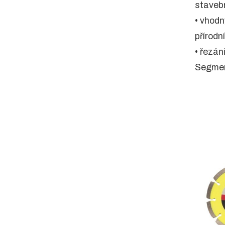
staveb
• vhodn
přírod
• řezán
Segmen