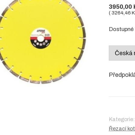
3950,00
(
3264,46
K
Dostupné 
Country
/
region:
Předpokl
Kategorie
Řezací ko