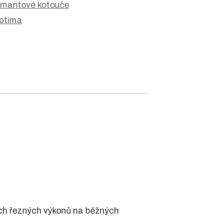
mantové kotouče
ptima
cích řezných výkonů na běžných