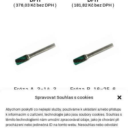
(
376,03
Kč
bez DPH )
(
181,82
Kč
bez DPH )
Fréza A, 3×14-3
Fréza B, 16×25-6
válcová Z4-dvojitý
válcová s čelem Z4-
Spravovat Souhlas s cookies
břit
dvojitý břit
220,00
Kč
včetně
1005,00
Kč
včetně
Abychom poskytli co nejlepší služby, používáme k ukládání a/nebo přístupu
k informacím o zařízení, technologie jako jsou soubory cookies. Souhlas s
DPH
DPH
těmito technologiemi nám umožní zpracovávat údaje, jako je chování při
(
181,82
Kč
bez DPH )
(
830,58
Kč
bez DPH )
procházení nebo jedinečná ID na tomto webu. Nesouhlas nebo odvolání