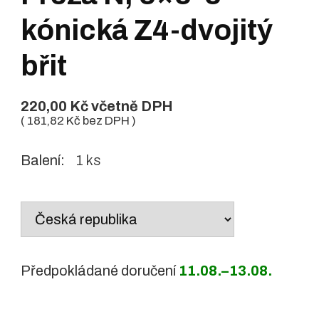
kónická Z4-dvojitý
břit
220,00
Kč
včetně DPH
(
181,82
Kč
bez DPH )
Balení:
1 ks
Country
/
region:
Předpokládané doručení
11.08.–13.08.