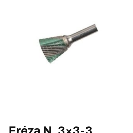
Fréza N, 3×3-3