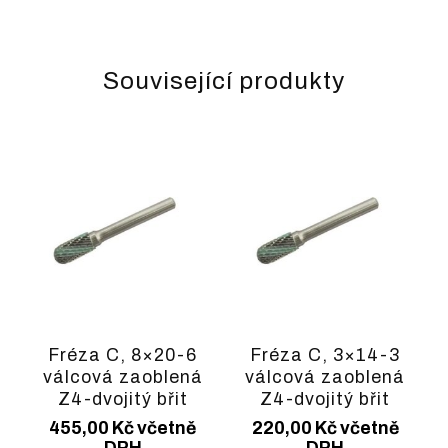
Související produkty
Fréza C, 8×20-6
Fréza C, 3×14-3
válcová zaoblená
válcová zaoblená
Z4-dvojitý břit
Z4-dvojitý břit
455,00
Kč
včetně
220,00
Kč
včetně
DPH
DPH