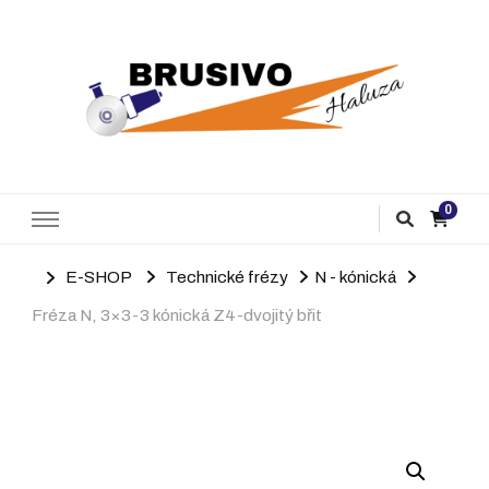
Brusivo Haluza
Prodej brusiva
0
E-SHOP
Technické frézy
N - kónická
Fréza N, 3×3-3 kónická Z4-dvojitý břit