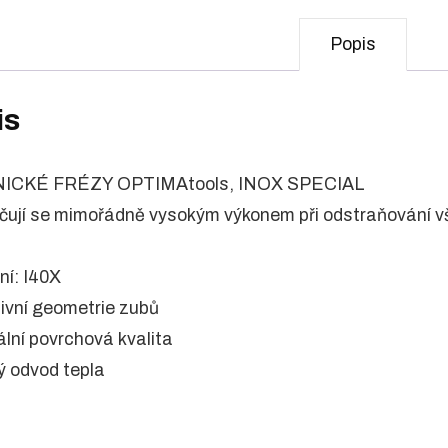
Popis
is
ICKÉ FRÉZY OPTIMAtools, INOX SPECIAL
čují se mimořádně vysokým výkonem při odstraňování vš
ní: I40X
tivní geometrie zubů
ální povrchová kvalita
ý odvod tepla