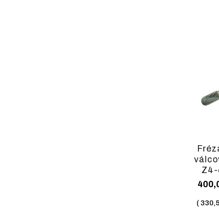
Fréz
válco
Z4-d
400,
(
330,