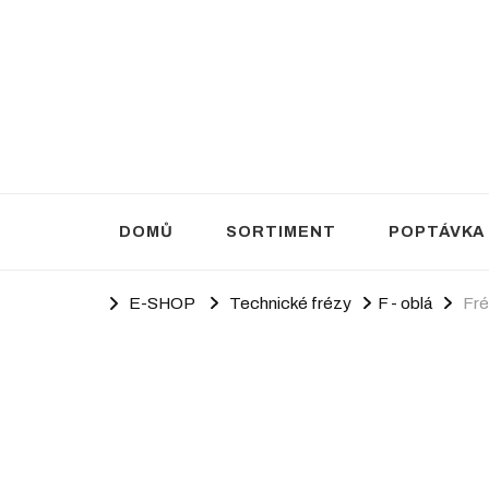
Brusivo Haluza
Prodej brusiva
DOMŮ
SORTIMENT
POPTÁVKA
E-SHOP
Technické frézy
F - oblá
Fré