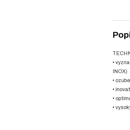
Pop
TECHN
• vyzna
INOX)
• ozube
• inova
• optim
• vysok