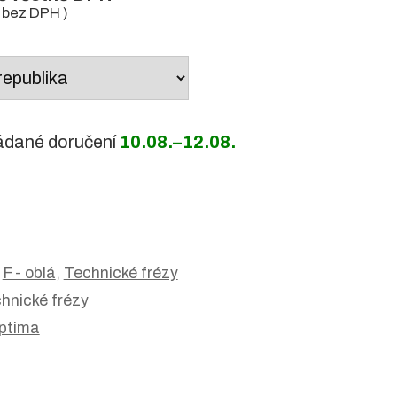
bez DPH )
ádané doručení
10.08.–12.08.
:
F - oblá
,
Technické frézy
hnické frézy
ptima