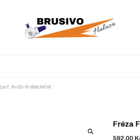
za F, 8×20-6 oblá INOX
Fréza F
592,00
K