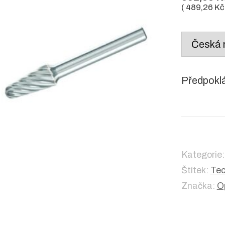
(
489,26
Kč
Country
/
region:
Předpokl
Kategorie
Štítek:
Tec
Značka:
O