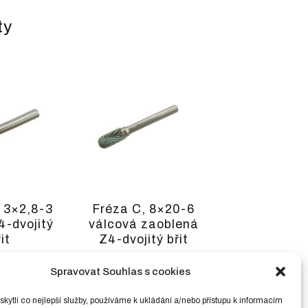
ty
 3×2,8-3
Fréza C, 8×20-6
4-dvojitý
válcová zaoblená
it
Z4-dvojitý břit
č
včetně
455,00
Kč
včetně
PH
DPH
Spravovat Souhlas s cookies
č
bez DPH )
(
376,03
Kč
bez DPH )
ytli co nejlepší služby, používáme k ukládání a/nebo přístupu k informacím