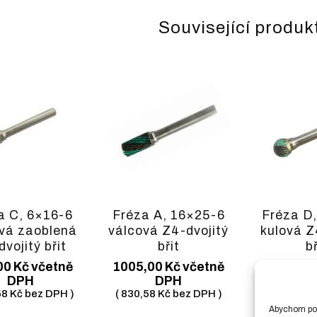
Související produk
a C, 6×16-6
Fréza A, 16×25-6
Fréza D,
vá zaoblená
válcová Z4-dvojitý
kulová Z
vojitý břit
břit
bř
00
Kč
včetně
1005,00
Kč
včetně
220,00
K
DPH
DPH
D
58
Kč
bez DPH )
(
830,58
Kč
bez DPH )
(
181,82
K
Abychom posk