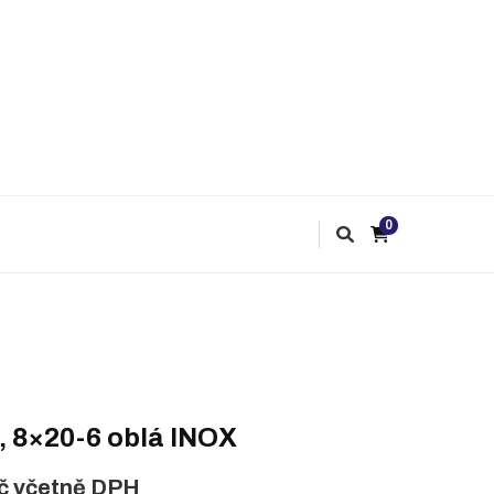
0
, 8×20-6 oblá INOX
č
včetně DPH