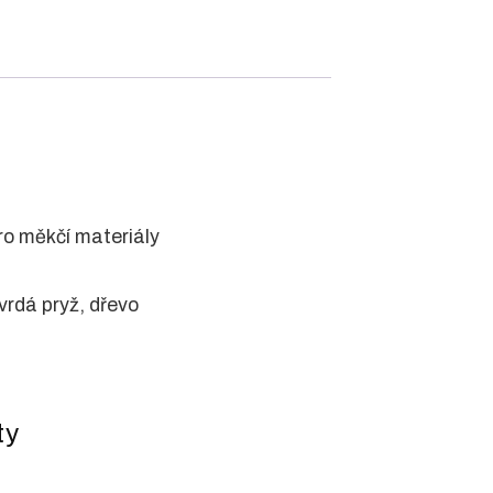
 pro měkčí materiály
 tvrdá pryž, dřevo
ty