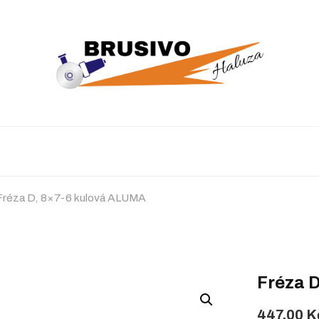
Fréza D, 8×7-6 kulová ALUMA
Fréza 
447,00
K