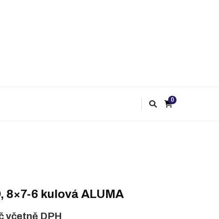
0
D, 8×7-6 kulová ALUMA
č
včetně DPH