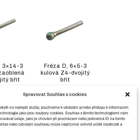
, 3×14-3
Fréza D, 6×5-3
zaoblená
kulová Z4-dvojitý
itý břit
břit
č
včetně
275,00
Kč
včetně
PH
DPH
Spravovat Souhlas s cookies
č
bez DPH )
(
227,27
Kč
bez DPH )
ytli co nejlepší služby, používáme k ukládání a/nebo přístupu k informacím
technologie jako jsou soubory cookies. Souhlas s těmito technologiemi nám
ovávat údaje, jako je chování při procházení nebo jedinečná ID na tomto
las nebo odvolání souhlasu může nepříznivě ovlivnit určité vlastnosti a