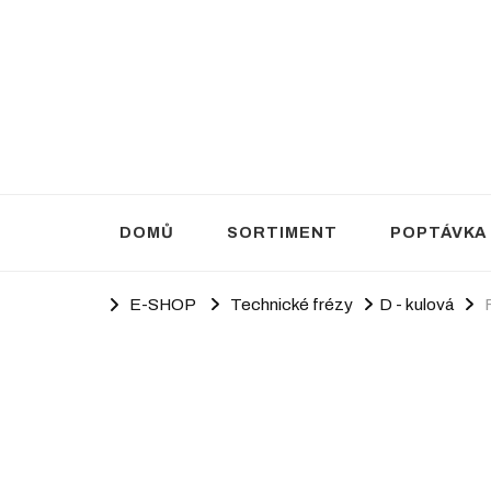
Brusivo Haluza
Prodej brusiva
DOMŮ
SORTIMENT
POPTÁVKA
E-SHOP
Technické frézy
D - kulová