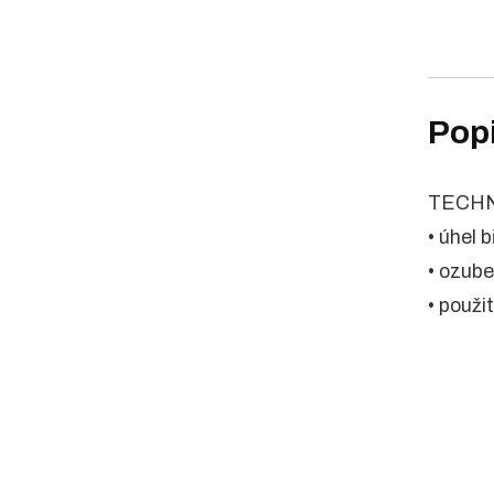
Pop
TECHN
• úhel 
• ozube
• použit