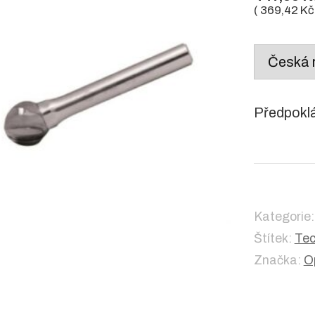
(
369,42
Kč
Country
/
region:
Předpokl
Kategorie
Štítek:
Tec
Značka:
O