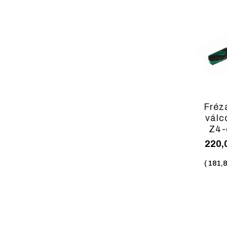
Fréz
válc
Z4-d
220,
(
181,