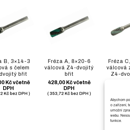
a B, 3×14-3
Fréza A, 8×20-6
Fréza C
ová s čelem
válcová Z4-dvojitý
válcová 
vojitý břit
břit
Z4-dvoj
00
Kč
včetně
428,00
Kč
včetně
220,00
K
DPH
DPH
D
82
Kč
bez DPH )
(
353,72
Kč
bez DPH )
(
181,82
K
Abychom posk
o zařízení, 
umožní zprac
webu. Nesouh
funkce.