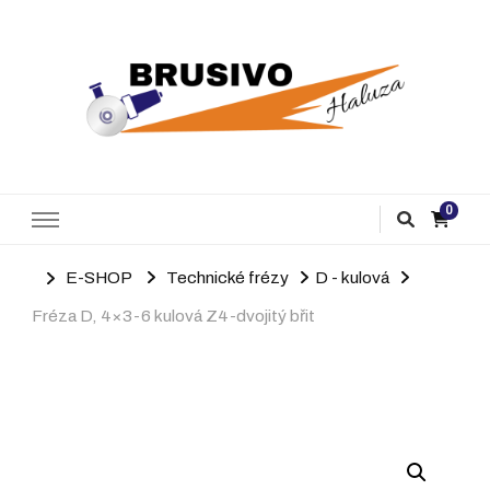
Brusivo Haluza
Prodej brusiva
0
E-SHOP
Technické frézy
D - kulová
Fréza D, 4×3-6 kulová Z4-dvojitý břit