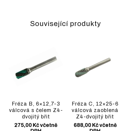
Související produkty
Fréza B, 6×12,7-3
Fréza C, 12×25-6
válcová s čelem Z4-
válcová zaoblená
dvojitý břit
Z4-dvojitý břit
275,00
Kč
včetně
688,00
Kč
včetně
DPH
DPH