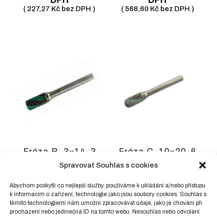
(
227,27
Kč
bez DPH )
(
568,60
Kč
bez DPH )
Fréza B, 3×14-3
Fréza C, 10×20-6
válcová s čelem Z4-
válcová zaoblená
Spravovat Souhlas s cookies
dvojitý břit
Z4-dvojitý břit
220,00
Kč
včetně
592,00
Kč
včetně
Abychom poskytli co nejlepší služby, používáme k ukládání a/nebo přístupu
k informacím o zařízení, technologie jako jsou soubory cookies. Souhlas s
DPH
DPH
těmito technologiemi nám umožní zpracovávat údaje, jako je chování při
(
181,82
Kč
bez DPH )
(
489,26
Kč
bez DPH )
procházení nebo jedinečná ID na tomto webu. Nesouhlas nebo odvolání