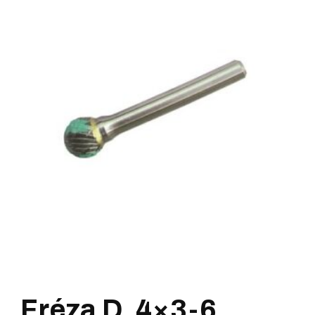
Fréza D, 4×3-6