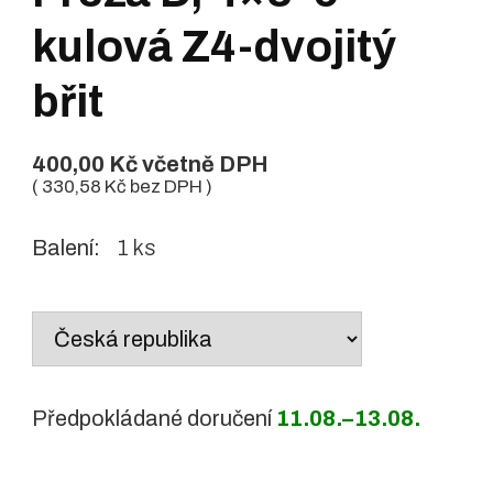
kulová Z4-dvojitý
břit
400,00
Kč
včetně DPH
(
330,58
Kč
bez DPH )
Balení:
1 ks
Country
/
region:
Předpokládané doručení
11.08.–13.08.