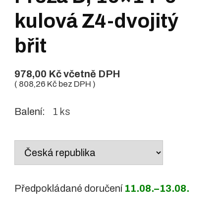
kulová Z4-dvojitý
břit
978,00
Kč
včetně DPH
(
808,26
Kč
bez DPH )
Balení:
1 ks
Country
/
region:
Předpokládané doručení
11.08.–13.08.