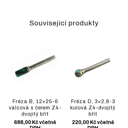
Související produkty
Fréza B, 12×25-6
Fréza D, 3×2,8-3
válcová s čelem Z4-
kulová Z4-dvojitý
dvojitý břit
břit
688,00
Kč
včetně
220,00
Kč
včetně
DPH
DPH