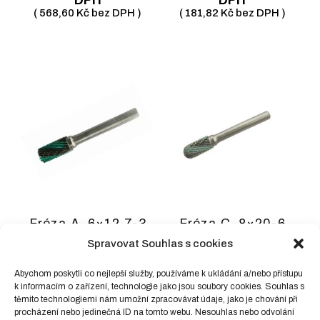
(
568,60
Kč
bez DPH )
(
181,82
Kč
bez DPH )
Fréza A, 6×12,7-3
Fréza C, 8×20-6
válcová Z4-dvojitý
válcová zaoblená
Spravovat Souhlas s cookies
břit
Z4-dvojitý břit
275,00
Kč
včetně
455,00
Kč
včetně
Abychom poskytli co nejlepší služby, používáme k ukládání a/nebo přístupu
k informacím o zařízení, technologie jako jsou soubory cookies. Souhlas s
DPH
DPH
těmito technologiemi nám umožní zpracovávat údaje, jako je chování při
(
227,27
Kč
bez DPH )
(
376,03
Kč
bez DPH )
procházení nebo jedinečná ID na tomto webu. Nesouhlas nebo odvolání