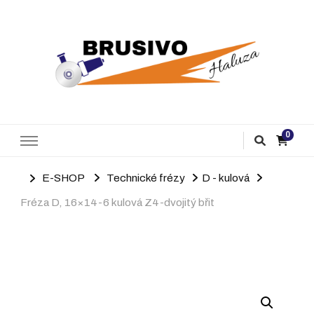
Brusivo Haluza
Prodej brusiva
0
E-SHOP
Technické frézy
D - kulová
Fréza D, 16×14-6 kulová Z4-dvojitý břit