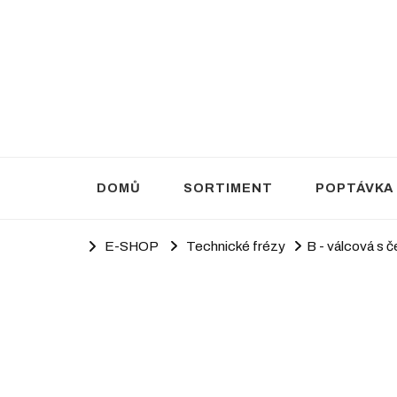
Brusivo Haluza
Prodej brusiva
DOMŮ
SORTIMENT
POPTÁVKA
E-SHOP
Technické frézy
B - válcová s 