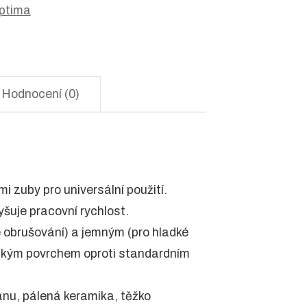
ptima
Hodnocení (0)
i zuby pro universální použití.
yšuje pracovní rychlost.
é obrušování) a jemným (pro hladké
ladkým povrchem oproti standardním
titanu, pálená keramika, těžko