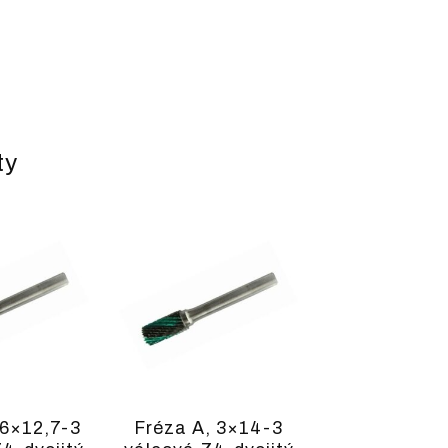
ty
 6×12,7-3
Fréza A, 3×14-3