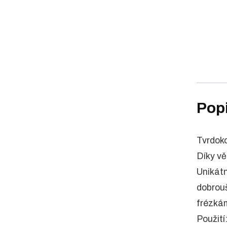
Pop
Tvrdoko
Díky vě
Unikátn
dobrouš
frézká
Použití