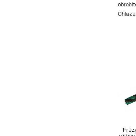
obrobit
Chlazen
Fréz