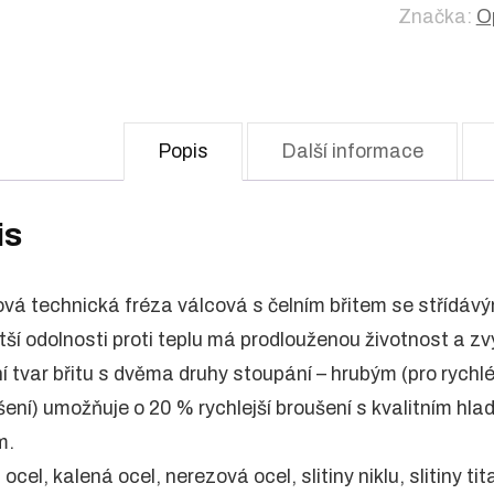
Značka:
O
Popis
Další informace
is
vá technická fréza válcová s čelním břitem se střídávým
tší odolnosti proti teplu má prodlouženou životnost a zv
í tvar břitu s dvěma druhy stoupání – hrubým (pro rychl
ení) umožňuje o 20 % rychlejší broušení s kvalitním h
m.
: ocel, kalená ocel, nerezová ocel, slitiny niklu, slitiny 