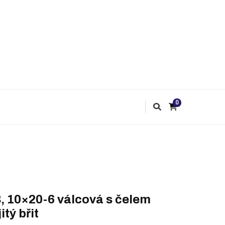
0
, 10×20-6 válcová s čelem
itý břit