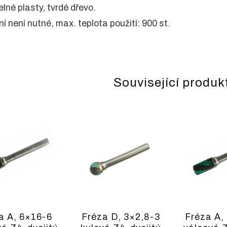
elné plasty, tvrdé dřevo.
í není nutné, max. teplota použití: 900 st.
Související produk
a A, 6×16-6
Fréza D, 3×2,8-3
Fréza A,