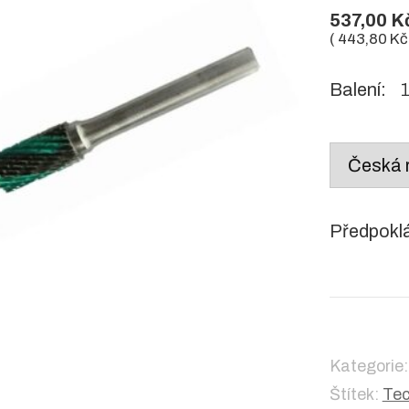
537,00
K
(
443,80
Kč
Balení:
1
Country
/
region:
Předpokl
Kategorie
Štítek:
Tec