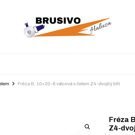
čelem
Fréza B, 10×20-6 válcová s čelem Z4-dvojitý břit
Fréza B
Z4-dvoj