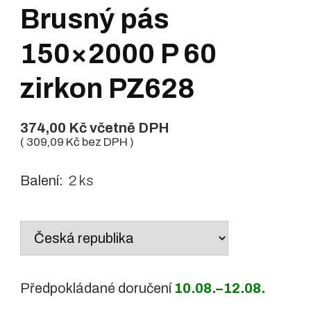
Brusný pás
150×2000 P 60
zirkon PZ628
374,00
Kč
včetně DPH
(
309,09
Kč
bez DPH )
Balení:
2 ks
Country
/
region:
Předpokládané doručení
10.08.–12.08.