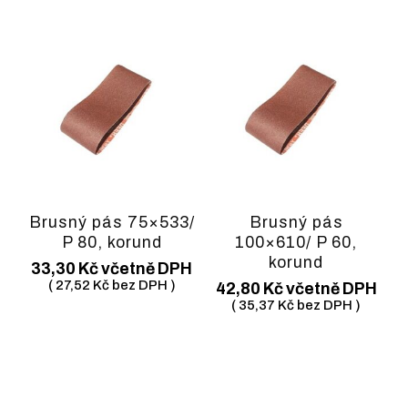
Brusný pás 75×533/
Brusný pás
P 80, korund
100×610/ P 60,
korund
33,30
Kč
včetně DPH
(
27,52
Kč
bez DPH )
42,80
Kč
včetně DPH
(
35,37
Kč
bez DPH )