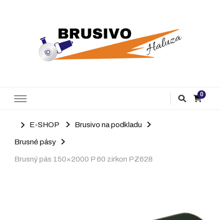
Brusivo Haluza
Prodej brusiva
0
E-SHOP
Brusivo na podkladu
Brusné pásy
Brusný pás 150×2000 P 60 zirkon PZ628