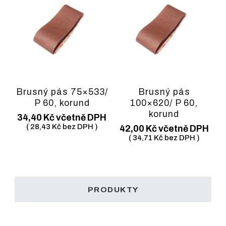
Brusný pás 75×533/
Brusný pás
P 60, korund
100×620/ P 60,
korund
34,40
Kč
včetně DPH
(
28,43
Kč
bez DPH )
42,00
Kč
včetně DPH
(
34,71
Kč
bez DPH )
PRODUKTY