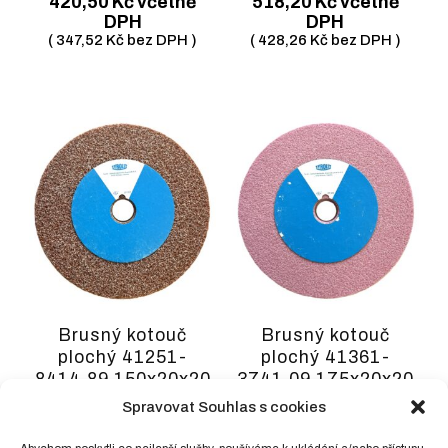
420,50
Kč
včetně
518,20
Kč
včetně
DPH
DPH
(
347,52
Kč
bez DPH )
(
428,26
Kč
bez DPH )
Brusný kotouč
Brusný kotouč
plochý 41251-
plochý 41361-
8414.89 150x20x20
3741.09 175x20x20
99A24P5V
98A80K9V
Spravovat Souhlas s cookies
TN416814
TN418909