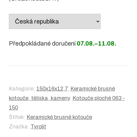
Country
/
region:
Předpokládané doručení
07.08.–11.08.
Kategorie:
150x16x12,7
,
Keramické brusné
kotouče, tělíska, kameny
,
Kotouče ploché 063 -
150
Štítek:
Keramické brusné kotouče
Značka:
Tyrolit