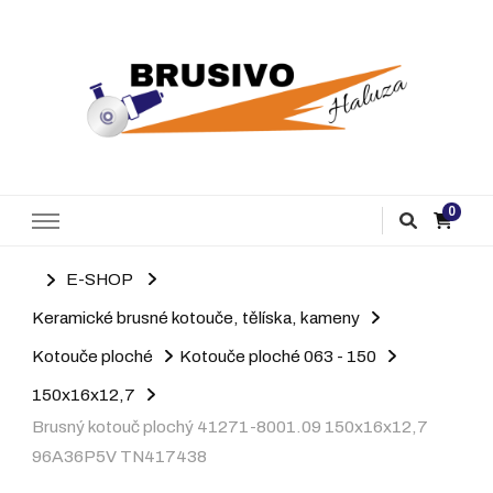
Brusivo Haluza
Prodej brusiva
0
E-SHOP
Keramické brusné kotouče, tělíska, kameny
Kotouče ploché
Kotouče ploché 063 - 150
150x16x12,7
Brusný kotouč plochý 41271-8001.09 150x16x12,7
96A36P5V TN417438