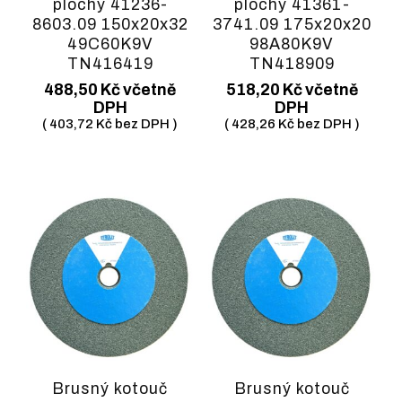
plochý 41236-
plochý 41361-
8603.09 150x20x32
3741.09 175x20x20
49C60K9V
98A80K9V
TN416419
TN418909
488,50
Kč
včetně
518,20
Kč
včetně
DPH
DPH
(
403,72
Kč
bez DPH )
(
428,26
Kč
bez DPH )
Brusný kotouč
Brusný kotouč