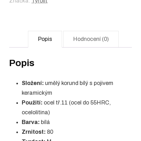
Značka:
Tyrolit
Popis
Hodnocení (0)
Popis
Složení:
umělý korund bílý s pojivem
keramickým
Použití:
ocel tř.11 (ocel do 55HRC,
ocelolitina)
Barva:
bílá
Zrnitost:
80