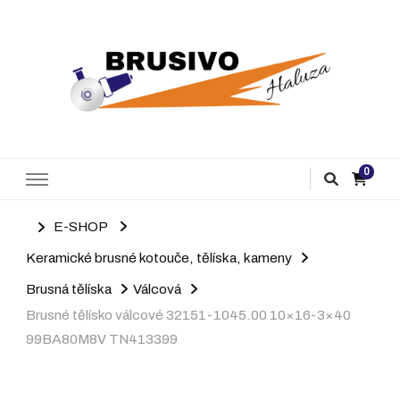
Brusivo Haluza
Prodej brusiva
0
E-SHOP
Keramické brusné kotouče, tělíska, kameny
Brusná tělíska
Válcová
Brusné tělísko válcové 32151-1045.00 10×16-3×40
99BA80M8V TN413399