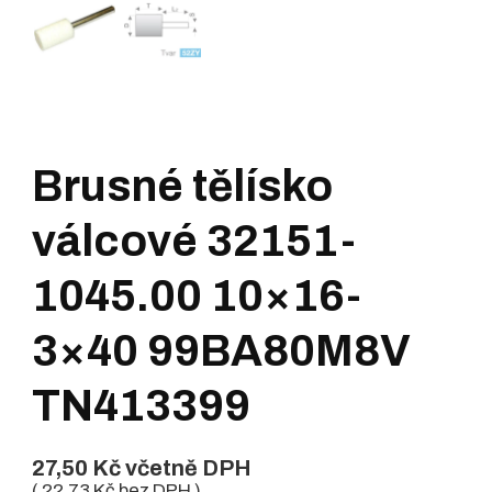
Brusné tělísko
válcové 32151-
1045.00 10×16-
3×40 99BA80M8V
TN413399
27,50
Kč
včetně DPH
(
22,73
Kč
bez DPH )