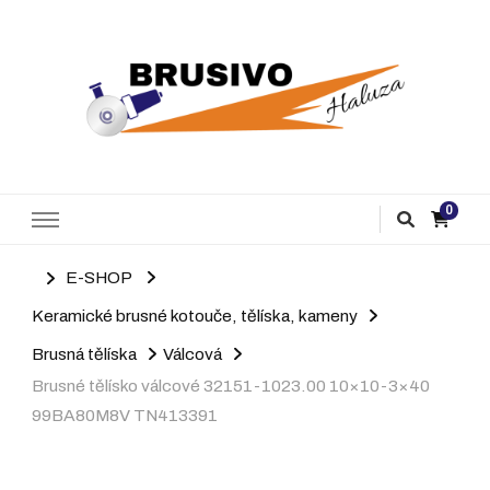
Brusivo Haluza
Prodej brusiva
0
E-SHOP
Keramické brusné kotouče, tělíska, kameny
Brusná tělíska
Válcová
Brusné tělísko válcové 32151-1023.00 10×10-3×40
99BA80M8V TN413391