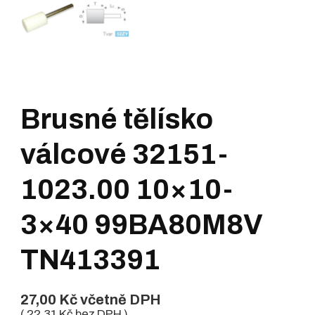
Brusné tělísko
válcové 32151-
1023.00 10×10-
3×40 99BA80M8V
TN413391
27,00
Kč
včetně DPH
(
22,31
Kč
bez DPH )