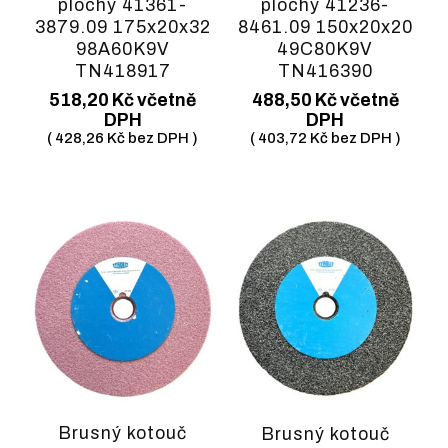
plochý 41361-
plochý 41236-
3879.09 175x20x32
8461.09 150x20x20
98A60K9V
49C80K9V
TN418917
TN416390
518,20
Kč
včetně
488,50
Kč
včetně
DPH
DPH
(
428,26
Kč
bez DPH )
(
403,72
Kč
bez DPH )
Brusný kotouč
Brusný kotouč