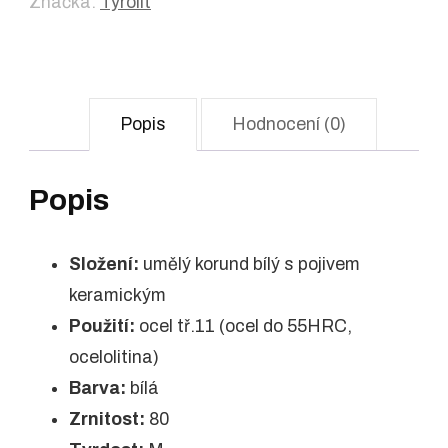
Značka:
Tyrolit
Popis
Hodnocení (0)
Popis
Složení:
umělý korund bílý s pojivem
keramickým
Použití:
ocel tř.11 (ocel do 55HRC,
ocelolitina)
Barva:
bílá
Zrnitost:
80