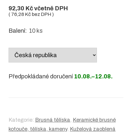
92,30
Kč
včetně DPH
(
76,28
Kč
bez DPH )
Balení:
10 ks
Country
/
region:
Předpokládané doručení
10.08.–12.08.
Kategorie:
Brusná tělíska
,
Keramické brusné
kotouče, tělíska, kameny
,
Kuželová zaoblená