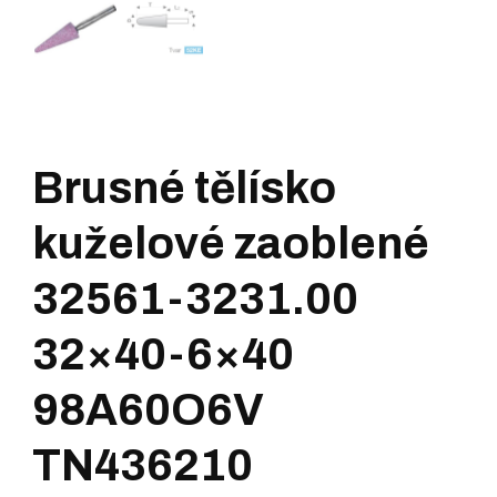
Brusné tělísko
kuželové zaoblené
32561-3231.00
32×40-6×40
98A60O6V
TN436210