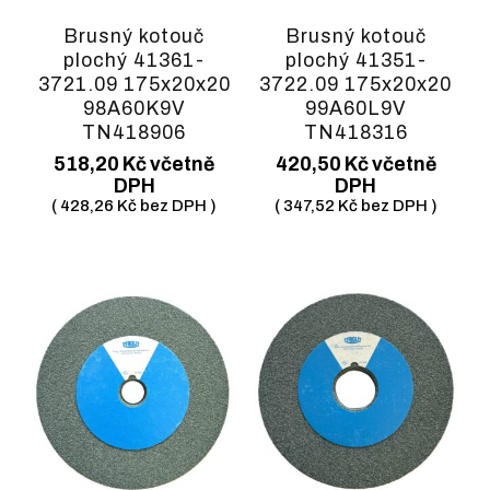
Brusný kotouč
Brusný kotouč
plochý 41361-
plochý 41351-
3721.09 175x20x20
3722.09 175x20x20
98A60K9V
99A60L9V
TN418906
TN418316
518,20
Kč
včetně
420,50
Kč
včetně
DPH
DPH
(
428,26
Kč
bez DPH )
(
347,52
Kč
bez DPH )