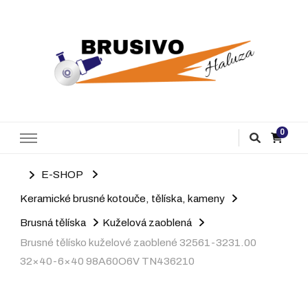
Brusivo Haluza
Prodej brusiva
0
E-SHOP
Keramické brusné kotouče, tělíska, kameny
Brusná tělíska
Kuželová zaoblená
Brusné tělísko kuželové zaoblené 32561-3231.00
32×40-6×40 98A60O6V TN436210