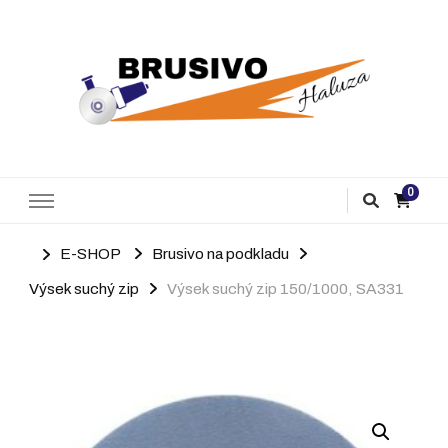
Brusivo Haluza
Prodej brusiva
0
E-SHOP
Brusivo na podkladu
Výsek suchý zip
Výsek suchý zip 150/1000, SA331