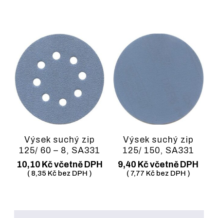
Výsek suchý zip
Výsek suchý zip
125/ 60 – 8, SA331
125/ 150, SA331
10,10
Kč
včetně DPH
9,40
Kč
včetně DPH
(
8,35
Kč
bez DPH )
(
7,77
Kč
bez DPH )