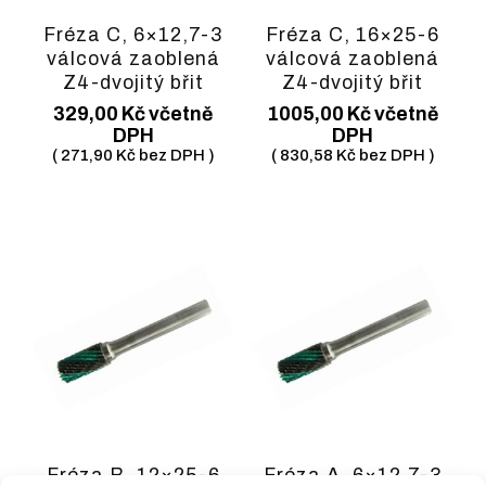
Fréza C, 6×12,7-3
Fréza C, 16×25-6
válcová zaoblená
válcová zaoblená
Z4-dvojitý břit
Z4-dvojitý břit
329,00
Kč
včetně
1005,00
Kč
včetně
DPH
DPH
(
271,90
Kč
bez DPH )
(
830,58
Kč
bez DPH )
Fréza B, 12×25-6
Fréza A, 6×12,7-3