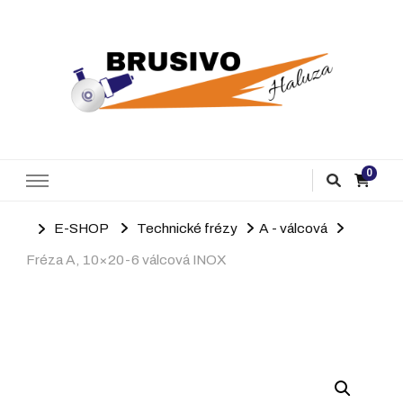
Brusivo Haluza
Prodej brusiva
0
E-SHOP
Technické frézy
A - válcová
Fréza A, 10×20-6 válcová INOX