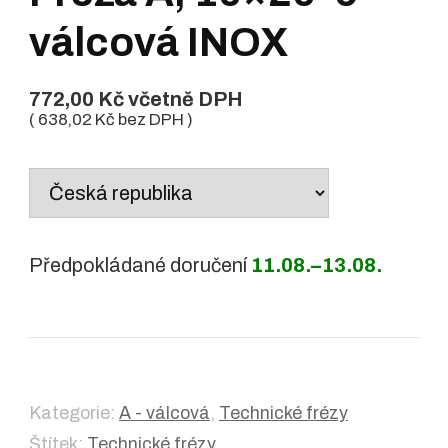
válcová INOX
772,00
Kč
včetně DPH
(
638,02
Kč
bez DPH )
Country
/
region:
Předpokládané doručení
11.08.–13.08.
Kategorie:
A - válcová
,
Technické frézy
Štítek:
Technické frézy