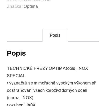
Značka:
Optima
Popis
Popis
TECHNICKÉ FRÉZY OPTIMAtools, INOX
SPECIAL
• vyznačují se mimořádně vysokým výkonem při
odstraňování všech korozivzdorných ocelí
(nerez, INOX)
• ozubení: I40X