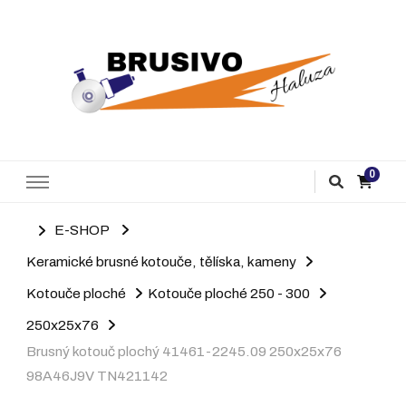
Brusivo Haluza
Prodej brusiva
0
E-SHOP
Keramické brusné kotouče, tělíska, kameny
Kotouče ploché
Kotouče ploché 250 - 300
250x25x76
Brusný kotouč plochý 41461-2245.09 250x25x76
98A46J9V TN421142