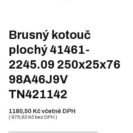
Brusný kotouč
plochý 41461-
2245.09 250x25x76
98A46J9V
TN421142
1180,50
Kč
včetně DPH
(
975,62
Kč
bez DPH )