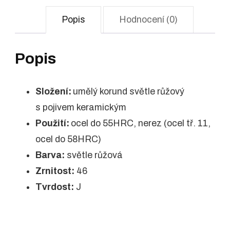
Popis
Hodnocení (0)
Popis
Složení:
umělý korund světle růžový
s pojivem keramickým
Použití:
ocel do 55HRC, nerez (ocel tř. 11,
ocel do 58HRC)
Barva:
světle růžová
Zrnitost:
46
Tvrdost:
J