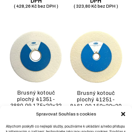
DPH
DPH
(
428,26
Kč
bez DPH )
(
323,80
Kč
bez DPH )
Brusný kotouč
Brusný kotouč
plochý 41351-
plochý 41251-
3880.09 175x20x32
8461.09 150x20x20
99BA60L9V
99BA80K9V
Spravovat Souhlas s cookies
TN418346
TN416834
Abychom poskytli co nejlepší služby, používáme k ukládání a/nebo přístupu
420,50
Kč
včetně
348,60
Kč
včetně
k informacím o zařízení, technologie jako jsou soubory cookies. Souhlas s