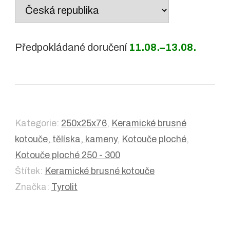
Country
/
region:
Předpokládané doručení
11.08.–13.08.
Kategorie:
250x25x76
,
Keramické brusné
kotouče, tělíska, kameny
,
Kotouče ploché
,
Kotouče ploché 250 - 300
Štítek:
Keramické brusné kotouče
Značka:
Tyrolit