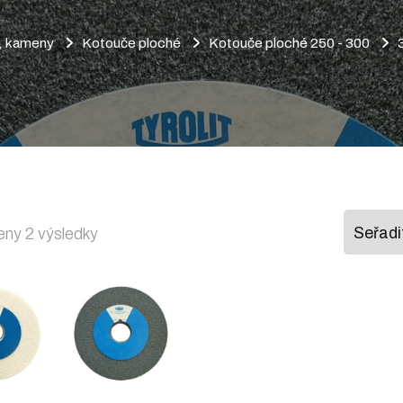
a, kameny
Kotouče ploché
Kotouče ploché 250 - 300
Seřazeno
ny 2 výsledky
podle
oblíbenosti