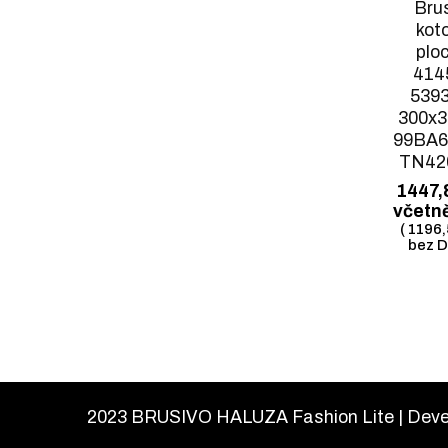
Bru
kot
plo
414
5393
300x3
99BA
TN42
1447,
včetn
(
1196
bez D
2023 BRUSIVO HALUZA
Fashion Lite | Dev