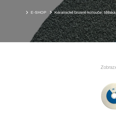
E-SHOP
Keramické brusné kotouče, tělísk
Zobraze