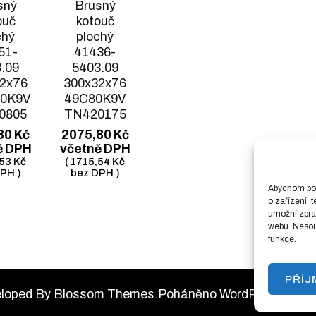
sný
Brusný
ouč
kotouč
chý
plochý
51-
41436-
.09
5403.09
2x76
300x32x76
60K9V
49C80K9V
0805
TN420175
80
Kč
2075,80
Kč
ě DPH
včetně DPH
,53
Kč
(
1715,54
Kč
PH )
bez DPH )
Abychom posk
o zařízení, 
umožní zprac
webu. Nesouh
funkce.
PŘÍ
eloped By
Blossom Themes
.Poháněno
WordPress
.
Podm