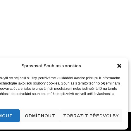
Spravovat Souhlas s cookies
ytli co nejlepší služby, používáme k ukládání a/nebo přístupu k informacím
technologie jako jsou soubory cookies. Souhlas s těmito technologiemi nám
ovávat údaje, jako je chování při procházení nebo jedinečná ID na tomto
las nebo odvolání souhlasu může nepříznivě ovlivnit určité vlastnosti a
JMOUT
ODMÍTNOUT
ZOBRAZIT PŘEDVOLBY
ínky ochrany osobních údajů