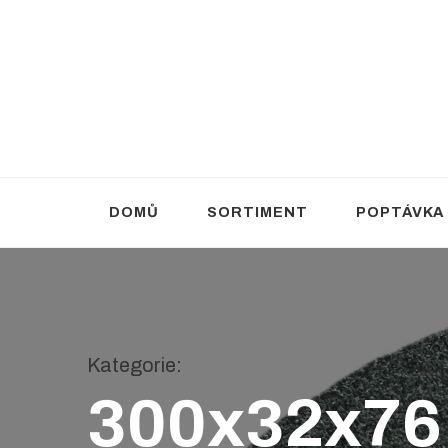
Brusivo Haluza
Prodej brusiva
DOMŮ
SORTIMENT
POPTÁVKA
Kategorie
:
300x32x76